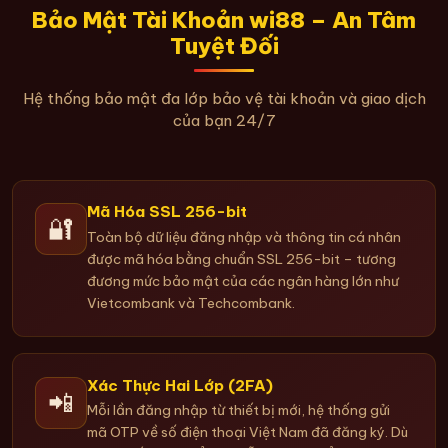
Bảo Mật Tài Khoản wi88 – An Tâm
Tuyệt Đối
Hệ thống bảo mật đa lớp bảo vệ tài khoản và giao dịch
của bạn 24/7
Mã Hóa SSL 256-bit
🔐
Toàn bộ dữ liệu đăng nhập và thông tin cá nhân
được mã hóa bằng chuẩn SSL 256-bit – tương
đương mức bảo mật của các ngân hàng lớn như
Vietcombank và Techcombank.
Xác Thực Hai Lớp (2FA)
📲
Mỗi lần đăng nhập từ thiết bị mới, hệ thống gửi
mã OTP về số điện thoại Việt Nam đã đăng ký. Dù