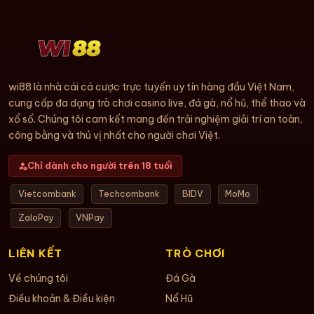
wi88 là nhà cái cá cược trực tuyến uy tín hàng đầu Việt Nam,
cung cấp đa dạng trò chơi casino live, đá gà, nổ hũ, thể thao và
xổ số. Chúng tôi cam kết mang đến trải nghiệm giải trí an toàn,
công bằng và thú vị nhất cho người chơi Việt.
Chỉ dành cho người trên 18 tuổi
Vietcombank
Techcombank
BIDV
MoMo
ZaloPay
VNPay
LIÊN KẾT
TRÒ CHƠI
Về chúng tôi
Đá Gà
Điều khoản & Điều kiện
Nổ Hũ