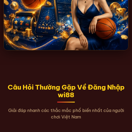
Câu Hỏi Thường Gặp Về Đăng Nhập
wi88
Giải đáp nhanh các thắc mắc phổ biến nhất của người
chơi Việt Nam