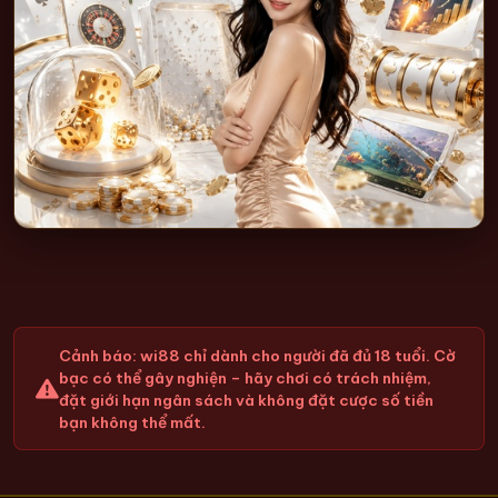
Cảnh báo: wi88 chỉ dành cho người đã đủ 18 tuổi. Cờ
bạc có thể gây nghiện – hãy chơi có trách nhiệm,
đặt giới hạn ngân sách và không đặt cược số tiền
bạn không thể mất.