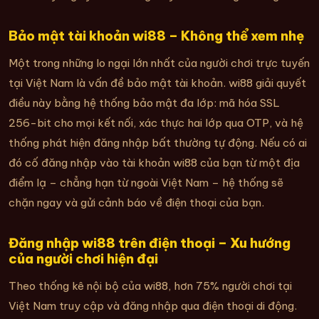
Bảo mật tài khoản wi88 – Không thể xem nhẹ
Một trong những lo ngại lớn nhất của người chơi trực tuyến
tại Việt Nam là vấn đề bảo mật tài khoản. wi88 giải quyết
điều này bằng hệ thống bảo mật đa lớp: mã hóa SSL
256-bit cho mọi kết nối, xác thực hai lớp qua OTP, và hệ
thống phát hiện đăng nhập bất thường tự động. Nếu có ai
đó cố đăng nhập vào tài khoản wi88 của bạn từ một địa
điểm lạ – chẳng hạn từ ngoài Việt Nam – hệ thống sẽ
chặn ngay và gửi cảnh báo về điện thoại của bạn.
Đăng nhập wi88 trên điện thoại – Xu hướng
của người chơi hiện đại
Theo thống kê nội bộ của wi88, hơn 75% người chơi tại
Việt Nam truy cập và đăng nhập qua điện thoại di động.